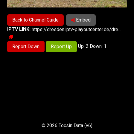
Back to Channel Guide
Embed
IPTV LINK:
https://dresden.iptv-playoutcenter.de/dresden/dresdenfernsehen.stream_1/playlist.m3u8
Up: 2 Down: 1
Report Down
Report Up
© 2026 Tocsin Data (v6)